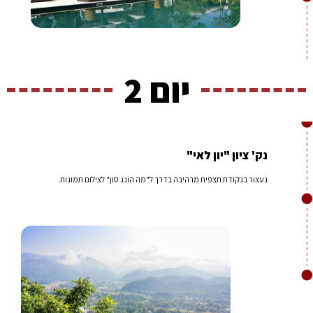
יום 2
נק' ציון "יון לאי"
נעצור בנקודת תצפית מרהיבה בדרך ל"מה הונג סון" לצילום תמונות.