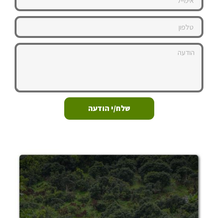
שלח/י הודעה