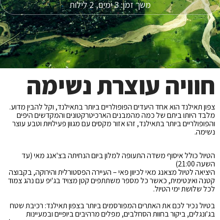
משך זמן: 3 ימים, 2 לילות
חוויה עוצרת נשימה
צפון תאילנד הוא אחד היעדים הפופולריים ביותר בתאילנד, וקל להבין מדוע.
מלבד היותו ביתם של כמה מהמבנים הארכיטרקטונים והמקדשים היפים
והפופולריים ביותר בתאילנד, זהו אזור מקסים עם מגוון פעילויות וטבע עוצר
נשימה.
הטיול כולל איסוף משדה התעופה למלון ביום הנחיתה בצ'אנג מאי (עד
השעה 21:00)
היציאה לטיול מצאנג מאי לכיוון פאי – העיירה הפסטורלית והירוקה, בקבוצה
קטנה ואינטימית, כאשר כל מספר משתתפים קטן מצויד בג'יפ עם נהג צמוד
לכל שלושת ימי הטיול.
בטיול נכיר לכם את האתרים המפורסמים ביותר בצפון תאילנד: רכיבת שטח
בג'ונגלים, ביקור בחוות הסחלבים, מפלים מרהיבים ביופיים ובמעיינות