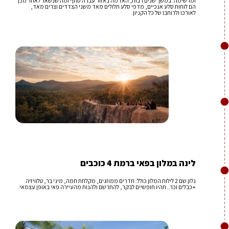
ומרשימה. במשך שנים רבות, האדמה באזור עברה סחף ומה שנשאר לאחר מכן
הם לוחות סלע אנכיים, מדפי סלע תלולים מאד משני הצדדים וצרים מאד,
לאורכו ולרוחבו של כל הקניון.
לינה במלון בפאי ברמת 4 כוכבים
נלון שם 2 לילות המלון כולל: חדרים ממוזגים, מקלחת חמה, מיני בר, טלוויזיה
+כבלים וכו'.. תהיו חופשיים לבקר, להתרשם ולהנות מהעיירה פאי באופן עצמאי.