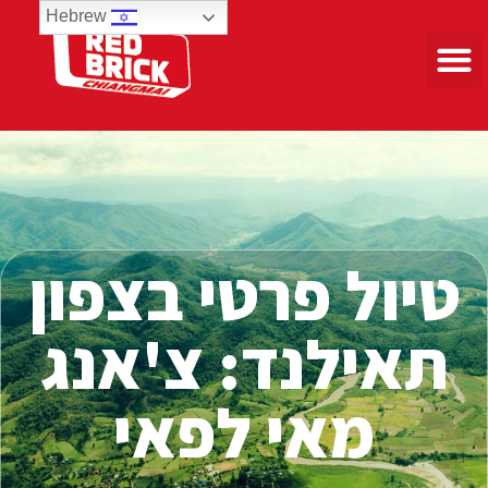
Hebrew
טיולים 3 ימים
טיול פרטי בצפון
תאילנד: צ'אנג
מאי לפאי