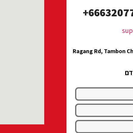
sup
97/4-5 Ragang Rd, Tambon
דם