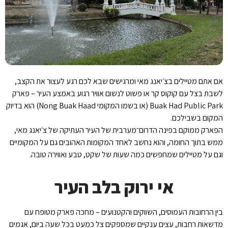
אם אתם מטיילים בצ׳יאנג מאי ומרגישים שבא לכם רגע לעצור את הקצב,
לשבת בצל עם קוקוס קר או פשוט לנשום אוויר רגוע באמצע העיר – פארק
Buak Had Public Park (או בשמו המקומי Nong Buak Haad) הוא בדיוק
המקום בשבילכם.
הפארק ממוקם בפינה הדרום־מערבית של העיר העתיקה של צ׳יאנג מאי,
ממש בתוך החומה, והוא נחשב לאחד המקומות האהובים גם על המקומיים
וגם על מטיילים שמחפשים כמה שעות של שקט, טבע ואווירה טובה.
אי ירוק בלב העיר
בין הרחובות העמוסים, השווקים והקטנועים – מחכה פארק מטופח עם
מדשאות רחבות, עצים ענקיים שמספקים צל כמעט בכל שעה ביום, אגמים